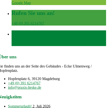
Google Map
Rufen Sie uns an!
+49 (0) 391 6214767
Termin vereinbaren
Email
Über uns
ie finden uns an der Seite des Gebäudes - Ecke Ulmenweg /
opfenplatz.
Hopfenplatz 6, 39120 Magdeburg
+49 (0) 391 6214767
info@praxis-lieske.de
Neuigkeiten
Sommerurlaub!
2. Juli 2026