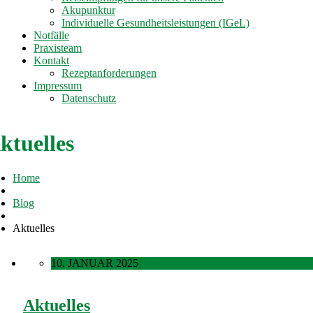
Akupunktur
Individuelle Gesundheitsleistungen (IGeL)
Notfälle
Praxisteam
Kontakt
Rezeptanforderungen
Impressum
Datenschutz
ktuelles
Home
Blog
Aktuelles
10. JANUAR 2025
Aktuelles