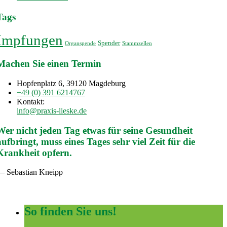
Tags
Impfungen
Spender
Organspende
Stammzellen
Machen Sie einen Termin
Hopfenplatz 6, 39120 Magdeburg
+49 (0) 391 6214767
Kontakt:
info@praxis-lieske.de
Wer nicht jeden Tag etwas für seine Gesundheit
aufbringt, muss eines Tages sehr viel Zeit für die
Krankheit opfern.
— Sebastian Kneipp
So finden Sie uns!