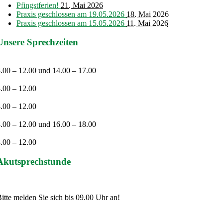
Pfingstferien!
21. Mai 2026
Praxis geschlossen am 19.05.2026
18. Mai 2026
Praxis geschlossen am 15.05.2026
11. Mai 2026
Unsere Sprechzeiten
Montag
.00 – 12.00 und 14.00 – 17.00
Dienstag
.00 – 12.00
Mittwoch
.00 – 12.00
Donnerstag
.00 – 12.00 und 16.00 – 18.00
reitag
.00 – 12.00
Akutsprechstunde
Täglich von 08.00 – 09.30 Uhr
itte melden Sie sich bis 09.00 Uhr an!